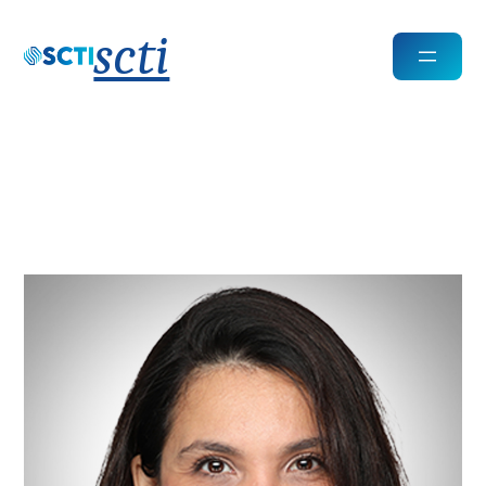
scti
Isabella Tonaco